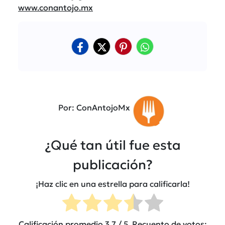
www.conantojo.mx
Por: ConAntojoMx
¿Qué tan útil fue esta
publicación?
¡Haz clic en una estrella para calificarla!
Calificación promedio
3.7
/ 5. Recuento de votos: