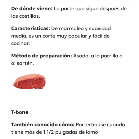
De d
ó
nde viene:
La parte que sigue después de
las costillas.
Caracterí
sticas:
De marmoleo y suavidad
media, es un corte muy popular y fácil de
cocinar.
M
é
todo de preparació
n:
Asado, a la parrilla o
al sartén.
T-bone
Tambi
é
n conocido có
mo:
Porterhouse cuando
tiene más de 1 1/2 pulgadas de lomo