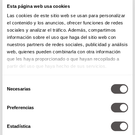
entre la quinta y la onceava vértebra de las
Esta página web usa cookies
costillas de la res.
Las cookies de este sitio web se usan para personalizar
Caracterí
sticas:
Carne muy suave, con un fuerte
el contenido y los anuncios, ofrecer funciones de redes
marmoleo. Este corte es uno de los que tiene
sociales y analizar el tráfico. Además, compartimos
más sabor.
información sobre el uso que haga del sitio web con
nuestros partners de redes sociales, publicidad y análisis
M
é
todo de preparació
n:
Asado, a la parrilla o
web, quienes pueden combinarla con otra información
al sartén.
que les haya proporcionado o que hayan recopilado a
partir del uso que haya hecho de sus servicios.
Selección
Necesarias
de
consentimiento
Lomo
Preferencias
Tambi
é
n conocido có
mo:
Solomillo o
Estadística
Tenderloin; a la punta se la llama filete miñón,
turnedó a la parte intermedia y chateaubriand