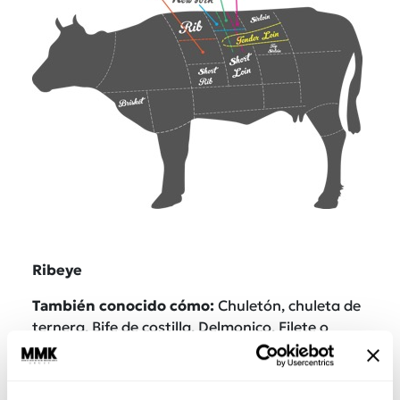
Ribeye
Tambi
é
n conocido có
mo:
Chuletón, chuleta de
ternera, Bife de costilla, Delmonico, Filete o
Entrecôte.
De d
ó
nde viene:
Carne que proviene de la zona