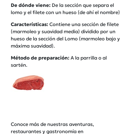
De d
ó
nde viene:
De la sección que separa el
lomo y el filete con un hueso (de ahí el nombre)
Caracterí
sticas:
Contiene una sección de filete
(marmoleo y suavidad media) dividido por un
hueso de la sección del Lomo (marmoleo bajo y
máxima suavidad).
M
é
todo de preparació
n:
A la parrilla o al
sartén.
Conoce más de nuestras aventuras,
restaurantes y gastronomía en