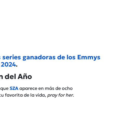
s series ganadoras de los Emmys
2024
.
n del Año
 que
SZA
aparece en más de ocho
u favorita de la vida,
pray for her
.