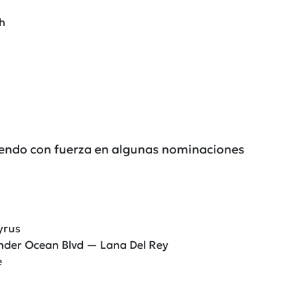
sh
iendo con fuerza en algunas nominaciones
yrus
under Ocean Blvd — Lana Del Rey
e