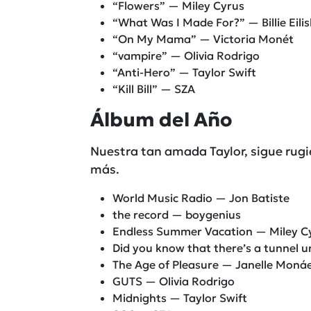
“Flowers” — Miley Cyrus
“What Was I Made For?” — Billie Eili
“On My Mama” — Victoria Monét
“vampire” — Olivia Rodrigo
“Anti-Hero” — Taylor Swift
“Kill Bill” — SZA
Álbum del Año
Nuestra tan amada Taylor, sigue rug
más.
World Music Radio — Jon Batiste
the record — boygenius
Endless Summer Vacation — Miley C
Did you know that there’s a tunnel 
The Age of Pleasure — Janelle Moná
GUTS — Olivia Rodrigo
Midnights — Taylor Swift