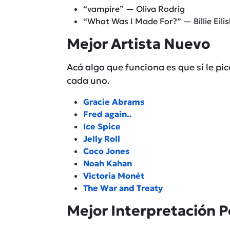
“vampire” ­— Oliva Rodrig
“What Was I Made For?” — Billie Eili
Mejor Artista Nuevo
Acá algo que funciona es que sí le pi
cada uno.
Gracie Abrams
Fred again..
Ice Spice
Jelly Roll
Coco Jones
Noah Kahan
Victoria Monét
The War and Treaty
Mejor Interpretación P