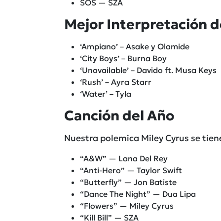
SOS — SZA
Mejor Interpretación d
‘Ampiano’ – Asake y Olamide
‘City Boys’ – Burna Boy
‘Unavailable’ – Davido ft. Musa Keys
‘Rush’ – Ayra Starr
‘Water’ – Tyla
Canción del Año
Nuestra polemica Miley Cyrus se tien
“A&W” — Lana Del Rey
“Anti-Hero” — Taylor Swift
“Butterfly” — Jon Batiste
“Dance The Night” — Dua Lipa
“Flowers” — Miley Cyrus
“Kill Bill” — SZA