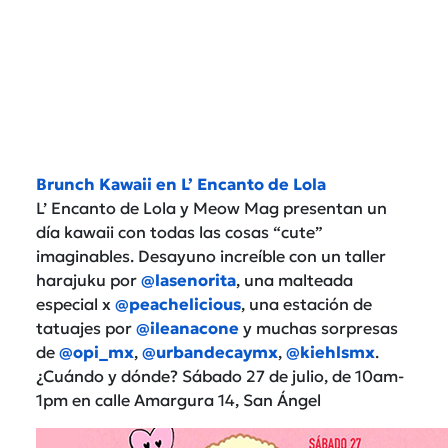
Brunch Kawaii en L’ Encanto de Lola
L’ Encanto de Lola y Meow Mag presentan un
día kawaii con todas las cosas “cute”
imaginables. Desayuno increíble con un taller
harajuku por
@lasenorita
, una malteada
especial x
@peachelicious
, una estación de
tatuajes por
@ileanacone
y muchas sorpresas
de
@opi_mx
,
@urbandecaymx
,
@kiehlsmx
.
¿Cuándo y dónde? Sábado 27 de julio, de 10am-
1pm en calle Amargura 14, San Ángel