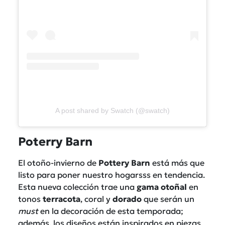
A post shared by Swatch (@swatch)
Poterry Barn
El otoño-invierno de
Pottery
Barn
está más que
listo para poner nuestro hogarsss en tendencia.
Esta nueva colección trae una
gama otoñal
en
tonos
terracota
, coral y
dorado
que serán un
must
en la decoración de esta temporada;
además, los diseños están inspirados en piezas