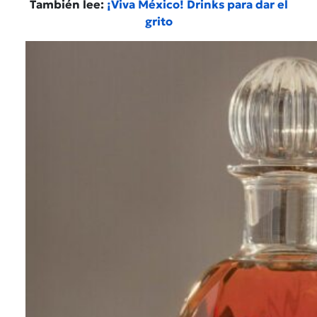
También lee:
¡Viva México! Drinks para dar el
grito