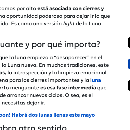
asamos por alto
está asociada con cierres y
na oportunidad poderosa para dejar ir lo que
 vida. Es como una versión
light
de la Luna
uante y por qué importa?
que la luna empieza a “desaparecer” en el
 a la Luna nueva. En muchas tradiciones, este
os,
la introspección y la limpieza emocional.
a para los cierres importantes y la l
una
cuarto menguante
es esa fase intermedia
que
de arrancar nuevos ciclos. O sea, es el
ecesitas dejar ir.
oon! Habrá dos lunas llenas este mayo
obra otro sentido