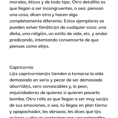
morales, éticos y de todo tipo. Otro detallito es
que llegan a ser incongruentes, o sea: piensan
una cosa, dicen otra y hacen algo
completamente diferente. Estos ejemplares se
pueden volver fanátic@s de cualquier cosa: una
dieta, una religión, un estilo de vida, etc. y andar
predicando, intentando convencerte de que
pienses como ell@s.
Capricornio
L@s capricornian@s tienden a tomarse la vida
demasiado en serio y pecar de ser demasiado
aburrid@s, cero sonsacables y, lo peor,
enjuicidadores de quienes sí quieren pasarla
bomba. Otro rollo es que llegan a ser muy sec@s
de sus emociones, o sea, tú llegas en plan tierno
y apapachador, les abrazas, les dices que l@s
quieres y ellos te contestan con una palmadita