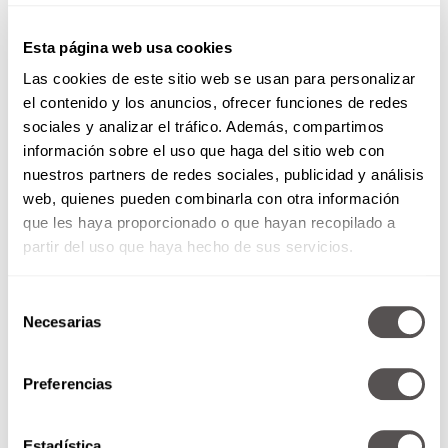
detalles, se viborean a alguien de pies a cabeza
en un segundo. Otro tema es que son muy
Esta página web usa cookies
perfeccionistas, entonces llegan a ser
intolerantes con los errores o defectos ajenos y
Las cookies de este sitio web se usan para personalizar
luego se arrancan con uno de sus deportes
el contenido y los anuncios, ofrecer funciones de redes
favoritos: la queja 24/7. Como suelen ser
sociales y analizar el tráfico. Además, compartimos
ordenad@s y limpi@s, pueden caer en actitudes
información sobre el uso que haga del sitio web con
maniacas del tipo: “no me pude concentrar en la
nuestros partners de redes sociales, publicidad y análisis
junta porque mi jefe traía chueca la corbata” o
web, quienes pueden combinarla con otra información
“no me siento a comer si no desinfecto todo el
que les haya proporcionado o que hayan recopilado a
mobiliario del restaurante con mis toallitas de
partir del uso que haya hecho de sus servicios.
Lysol”.
Selección
Necesarias
de
Libra
consentimiento
Algo tremendo de l@s Libra es su legendaria
Preferencias
indecisión que l@s lleva a darles vueltas y
vueltas a las cosas, hasta que la gente a su
alrededor empieza a considerar quitarse la vida.
Estadística