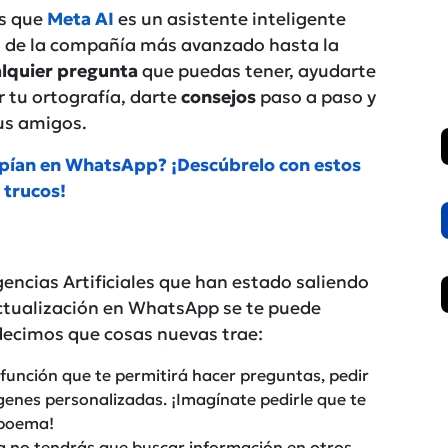
as que
Meta AI
es un asistente inteligente
 de la compañía más avanzado hasta la
lquier pregunta
que puedas tener, ayudarte
r tu ortografía, darte
consejos
paso a paso y
us amigos.
spían en WhatsApp? ¡Descúbrelo con estos
trucos!
encias Artificiales que han estado saliendo
actualización en WhatsApp se te puede
e decimos que cosas nuevas trae:
función que te permitirá hacer preguntas, pedir
enes personalizadas. ¡Imagínate pedirle que te
 poema!
 no tendrás que buscar información en otros