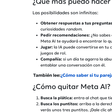
¿Qué más puedo hacer 
Las posibilidades son infinitas:
Obtener respuestas a tus preguntas
curiosidades
random
.
Pedir recomendaciones:
¿No sabes q
Meta AI te ayudará a encontrar lo q
Jugar:
la IA puede convertirse en tu
juegos de rol.
Compañía:
si un día te agarra la abu
entablar una conversación con él.
También lee:
¿Cómo saber si tu parej
¿Cómo quitar Meta AI?
Busca la plática:
entra al chat que ti
Busca los puntitos:
arriba a la derec
verás unos tres puntitos. ¡Dale clic ah