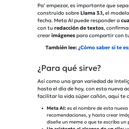
Pa’ empezar, es importante que sep
construido sobre
Llama 3.1,
el modelo
fecha. Meta AI puede responder a
cua
con tu
redacción de textos
, confirma
crear
imágenes
para compartir con t
También lee:
¿Cómo saber si te e
¿Para qué sirve?
Así como una gran variedad de Intelig
hasta el día de hoy, con esta nueva 
facilitar la vida súper cañón, aquí t
Meta AI:
es el nombre de esta nueva 
recomendaciones, y hasta crear imág
diseñe un meme o que te escriba un
Un asistente al alcance de un clic:
ya