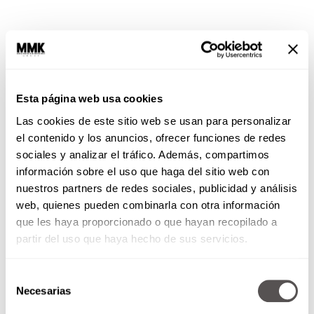
Si no estás recibiendo ingresos…
Esta página web usa cookies
1. Enumera tus prioridades, que deben ser los
Las cookies de este sitio web se usan para personalizar
gastos más básicos como alimentación y
el contenido y los anuncios, ofrecer funciones de redes
cuidado de la salud.
sociales y analizar el tráfico. Además, compartimos
2. Busca programas de créditos, de preferencia,
información sobre el uso que haga del sitio web con
gubernamentales. Compara tasas de interés y
nuestros partners de redes sociales, publicidad y análisis
adopta la mejor.
web, quienes pueden combinarla con otra información
3. Reestructura tus deudas para tener el mayor
que les haya proporcionado o que hayan recopilado a
tiempo posible para pagarlas.
partir del uso que haya hecho de sus servicios.
*Recuerda tener un fondo de emergencia de
Selección
al menos tres meses de sueldo
Necesarias
de
consentimiento