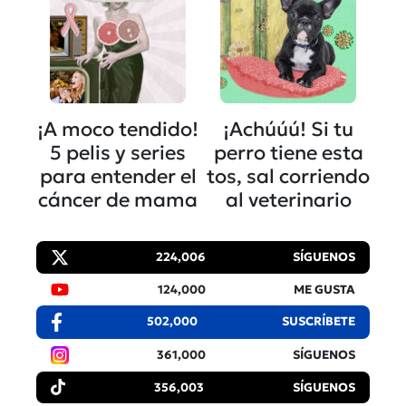
¡A moco tendido!
¡Achúúú! Si tu
5 pelis y series
perro tiene esta
para entender el
tos, sal corriendo
cáncer de mama
al veterinario
224,006
SÍGUENOS
124,000
ME GUSTA
502,000
SUSCRÍBETE
361,000
SÍGUENOS
356,003
SÍGUENOS