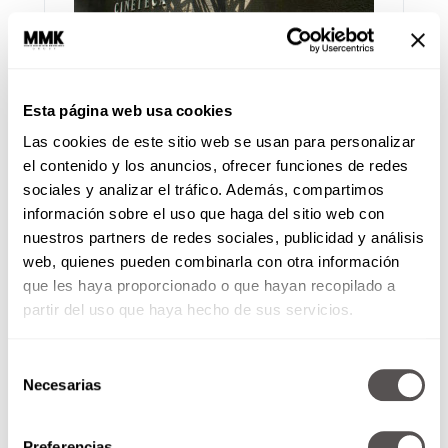
Esta página web usa cookies
Arte, gastronomía y cine…
Las cookies de este sitio web se usan para personalizar
¿Qué plan este fin?
el contenido y los anuncios, ofrecer funciones de redes
sociales y analizar el tráfico. Además, compartimos
Redacción Moi
información sobre el uso que haga del sitio web con
¿Te quedaste con ganas de salir? Checa
nuestros partners de redes sociales, publicidad y análisis
lo que la ciudad tiene para ti.
web, quienes pueden combinarla con otra información
que les haya proporcionado o que hayan recopilado a
partir del uso que haya hecho de sus servicios.
Paginación de
Previous
1
…
7
8
entradas
Selección
Necesarias
de
consentimiento
224,006
SÍGUENOS
Preferencias