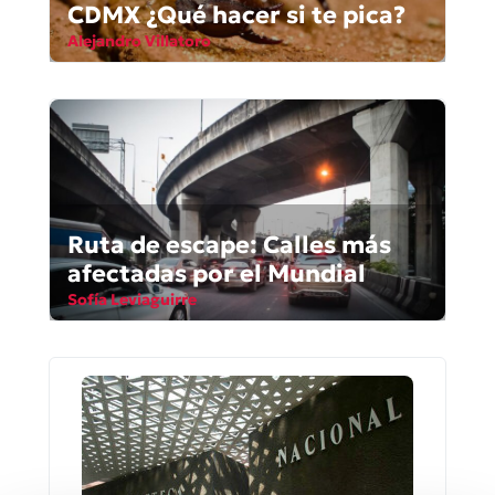
CDMX ¿Qué hacer si te pica?
Alejandro Villatoro
Ruta de escape: Calles más
afectadas por el Mundial
Sofía Leviaguirre