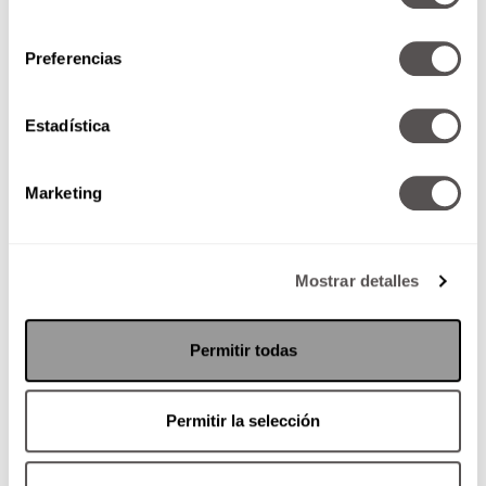
consentimiento
Preferencias
Estadística
Marketing
Bolsas de regalo creadas
Usa revistas viejas, papel de periódico o carteles
Mostrar detalles
y refuérzalas con pegamento, agregándoles
detalles
como
moños
o
etiquetas
hechas
a
mano
. Véndelas en grupos de
Facebook
,
Etsy
o
Permitir todas
Instagram
, y acércate a
negocios
locales
para
ofrecerles un lote para su tienda.
Permitir la selección
También lee:
¿Cómo hacer crecer tu dinero sin
sacrificar tu tiempo?