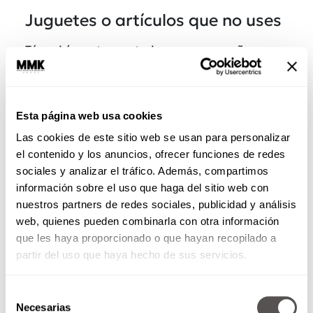
Juguetes o artículos que no uses
Tú podrías estar sentado en una pequeña
fortuna, y es que no sabes lo que los
coleccionistas
pagan por los
juguetes
que en
los 80 o 90 eran famosos, así que tómales fotos
Esta página web usa cookies
y lánzate a
Marketplace
,
eBay
, Mercari o
Segundamano para colocarlos.
Las cookies de este sitio web se usan para personalizar
el contenido y los anuncios, ofrecer funciones de redes
sociales y analizar el tráfico. Además, compartimos
información sobre el uso que haga del sitio web con
nuestros partners de redes sociales, publicidad y análisis
web, quienes pueden combinarla con otra información
que les haya proporcionado o que hayan recopilado a
partir del uso que haya hecho de sus servicios.
Selección
Necesarias
de