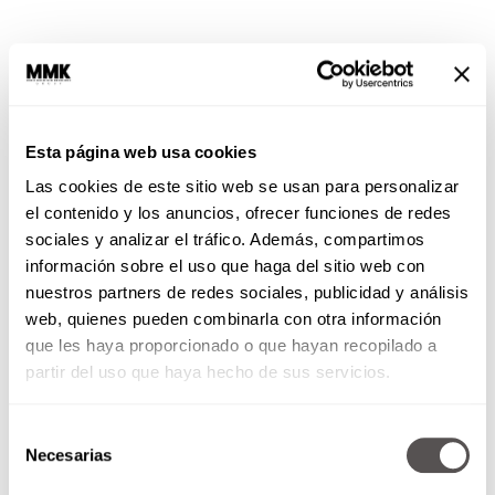
Esta página web usa cookies
5.Saca provecho de tu banco
Las cookies de este sitio web se usan para personalizar
el contenido y los anuncios, ofrecer funciones de redes
Hoy en día la mayoría de los bancos tienen
apps
sociales y analizar el tráfico. Además, compartimos
para el teléfono, desde ahí es mucho más fácil
información sobre el uso que haga del sitio web con
llevar el control de tus gastos. Hay apps en
nuestros partners de redes sociales, publicidad y análisis
donde te dicen en qué estás gastando tu dinero,
web, quienes pueden combinarla con otra información
otros en donde puedes hacer ciertos apartados
que les haya proporcionado o que hayan recopilado a
de dinero y otros en donde te toman dinero en
partir del uso que haya hecho de sus servicios.
automático para ahorrar. Pero el más básico de
los trucos para ahorrar dinero en tu día a día es
Selección
checar
en qué estás gastando
para que
Necesarias
de
identifiques de dónde puedes recortarle.
consentimiento