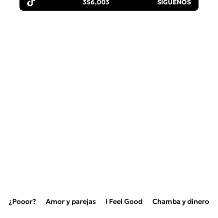
356,003
SÍGUENOS
¿Pooor?
Amor y parejas
I Feel Good
Chamba y dinero