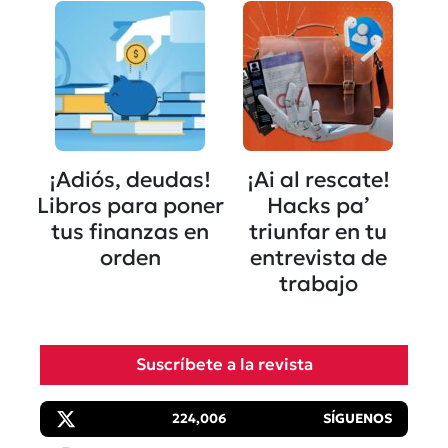
¡Adiós, deudas!
¡Ai al rescate!
Libros para poner
Hacks pa’
tus finanzas en
triunfar en tu
orden
entrevista de
trabajo
Suscríbete a la revista
224,006
SÍGUENOS