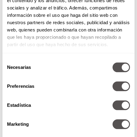
el contenido y los anuncios, ofrecer funciones de redes
sociales y analizar el tráfico. Además, compartimos
información sobre el uso que haga del sitio web con
nuestros partners de redes sociales, publicidad y análisis
web, quienes pueden combinarla con otra información
que les haya proporcionado o que hayan recopilado a
partir del uso que haya hecho de sus servicios.
Selección
Necesarias
de
consentimiento
Preferencias
Esto es importante, pero
lo más importante en
Estadística
tu desempeño, experiencias y forma de
contestar las preguntas.
Marketing
Aquí te dejamos un video para que logres el
outfit
perfecto