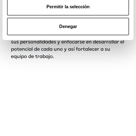
Para combatir este tipo de personalidades
Permitir la selección
tóxicas, la empresa deberá implementar una
cultura organizacional, donde se promueva un
Denegar
ambiente laboral sano
y óptimo. Además de
entender las necesidades de sus colaboradores,
sus personalidades y enfocarse en desarrollar el
potencial de cada uno y así fortalecer a su
equipo de trabajo.