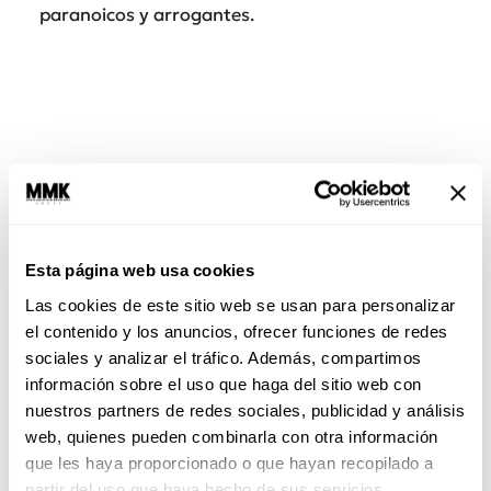
paranoicos y arrogantes.
Esta página web usa cookies
Las cookies de este sitio web se usan para personalizar
El socializador:
Cree que la oficina es una fiesta,
el contenido y los anuncios, ofrecer funciones de redes
todo el tiempo busca platicar con alguien, está
sociales y analizar el tráfico. Además, compartimos
interesado más en
socializar que en trabajar.
información sobre el uso que haga del sitio web con
E
s una persona ruidosa y genera distracciones,
nuestros partners de redes sociales, publicidad y análisis
trabajar junto a él es realmente complicado, ya
web, quienes pueden combinarla con otra información
que a la menor oportunidad te hará la plática y
que les haya proporcionado o que hayan recopilado a
te distraerá del trabajo.
partir del uso que haya hecho de sus servicios.