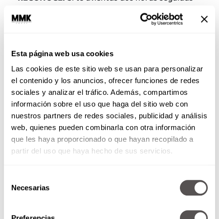
sin pararte ni al baño, estirarte o ir por un vaso
de agua, te vas a sentir tan cansado
mentalmente, que las horas que siguen no vas a
ser productivo.
Esta página web usa cookies
Las cookies de este sitio web se usan para personalizar
el contenido y los anuncios, ofrecer funciones de redes
sociales y analizar el tráfico. Además, compartimos
información sobre el uso que haga del sitio web con
nuestros partners de redes sociales, publicidad y análisis
web, quienes pueden combinarla con otra información
que les haya proporcionado o que hayan recopilado a
partir del uso que haya hecho de sus servicios.
Selección
PRIORIZA:
Pon en orden de importancia y
Necesarias
de
caducidad tus actividades. Importancia tiene
consentimiento
que ver con quién te las pidió y qué
Preferencias