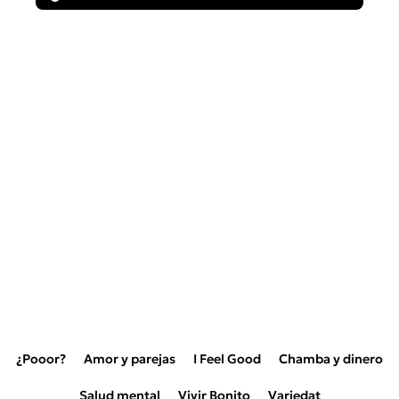
¿Pooor?
Amor y parejas
I Feel Good
Chamba y dinero
Salud mental
Vivir Bonito
Variedat