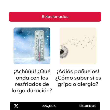
Relacionados
¡Achúúú! ¿Qué
¡Adiós pañuelos!
onda con los
¿Cómo saber si es
resfriados de
gripa o alergia?
larga duración?
224,006
SÍGUENOS