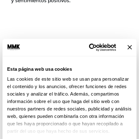
y sentimientos positivos.
Esta página web usa cookies
Las cookies de este sitio web se usan para personalizar
el contenido y los anuncios, ofrecer funciones de redes
sociales y analizar el tráfico. Además, compartimos
información sobre el uso que haga del sitio web con
¿Hay una fórmula para neutralizarlos o
nuestros partners de redes sociales, publicidad y análisis
eliminarlos?
web, quienes pueden combinarla con otra información
Sí, pero funciona sobre ti, no sobre ellos. Si
que les haya proporcionado o que hayan recopilado a
tienes relación con personas a´si, antes de
partir del uso que haya hecho de sus servicios.
pensar en cómo cambiarlas o alejarlas,