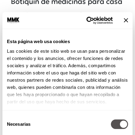
Botiquín de medicinas para casa
Botiquín de primeros auxilios (lo puedes
comprar en la farmacia) que contenga algún
antiséptico
(alcohol, agua oxigenada,
timomersal),
gasas
, algodón, vendas y un
Esta página web usa cookies
termómetro
. Además, tú métele todo esto:
Las cookies de este sitio web se usan para personalizar
el contenido y los anuncios, ofrecer funciones de redes
sociales y analizar el tráfico. Además, compartimos
información sobre el uso que haga del sitio web con
nuestros partners de redes sociales, publicidad y análisis
web, quienes pueden combinarla con otra información
que les haya proporcionado o que hayan recopilado a
partir del uso que haya hecho de sus servicios.
Selección
Necesarias
de
Analgésicos
, para
calmar
el
dolor
leve
,
consentimiento