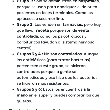
Grupo 1:
Solo se administran en
hospitales
,
porque se usan para apaciguar el dolor en
pacientes en fases terminales. Como los
opiáceos, o sea, morfina.
Grupo 2:
Los venden en
farmacias
, pero hay
que llevar
receta
porque son de
venta
controlada
, como los psicotrópicos y
barbitúricos (ayudan al sistema nervioso
central).
Grupos 3 y 4 :
No
son
controlados
. Aunque
los antibióticos (para tratar bacterias)
pertenecen a este grupo, se hicieron
controlados porque la gente se
automedicaba y eso hizo que las bacterias
se hicieran más resistentes.
Grupos 5 y 6:
Estos los encuentras
a la
mano
en el súper y puedes comprar los que
quieras.