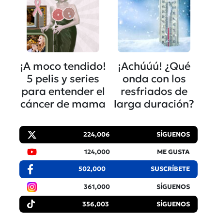
¡A moco tendido!
¡Achúúú! ¿Qué
5 pelis y series
onda con los
para entender el
resfriados de
cáncer de mama
larga duración?
224,006
SÍGUENOS
124,000
ME GUSTA
502,000
SUSCRÍBETE
361,000
SÍGUENOS
356,003
SÍGUENOS