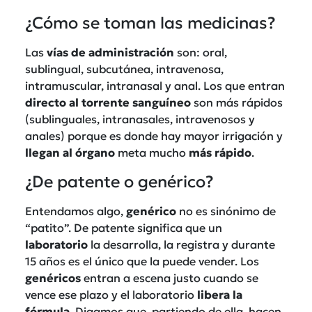
¿Cómo se toman las medicinas?
Las
vías
de
administración
son: oral,
sublingual, subcutánea, intravenosa,
intramuscular, intranasal y anal. Los que entran
directo
al
torrente
sanguíneo
son más rápidos
(sublinguales, intranasales, intravenosos y
anales) porque es donde hay mayor irrigación y
llegan al órgano
meta mucho
más
rápido
.
¿De patente o genérico?
Entendamos algo,
genérico
no es sinónimo de
“patito”. De patente significa que un
laboratorio
la desarrolla, la registra y durante
15 años es el único que la puede vender. Los
genéricos
entran a escena justo cuando se
vence ese plazo y el laboratorio
libera
la
fórmula
. Digamos que, partiendo de ella, hacen