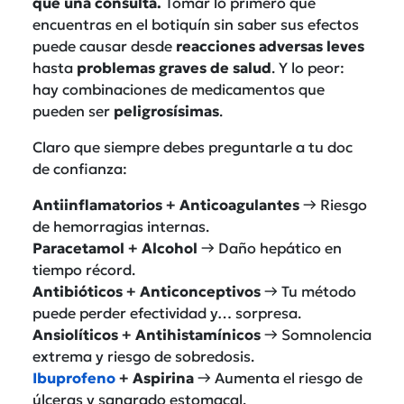
que una consulta.
Tomar lo primero que
encuentras en el botiquín sin saber sus efectos
puede causar desde
reacciones adversas leves
hasta
problemas graves de salud
. Y lo peor:
hay combinaciones de medicamentos que
pueden ser
peligrosísimas
.
Claro que siempre debes preguntarle a tu doc
de confianza:
Antiinflamatorios + Anticoagulantes
→ Riesgo
de hemorragias internas.
Paracetamol + Alcohol
→ Daño hepático en
tiempo récord.
Antibióticos + Anticonceptivos
→ Tu método
puede perder efectividad y… sorpresa.
Ansiolíticos + Antihistamínicos
→ Somnolencia
extrema y riesgo de sobredosis.
Ibuprofeno
+ Aspirina
→ Aumenta el riesgo de
úlceras y sangrado estomacal.