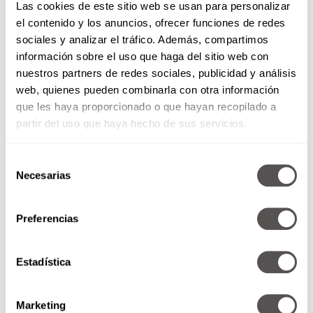
Las cookies de este sitio web se usan para personalizar
También lee:
¿Qué es Mpox, la nueva
el contenido y los anuncios, ofrecer funciones de redes
enfermedad declarada emergencia por la
sociales y analizar el tráfico. Además, compartimos
OMS?
información sobre el uso que haga del sitio web con
nuestros partners de redes sociales, publicidad y análisis
web, quienes pueden combinarla con otra información
que les haya proporcionado o que hayan recopilado a
partir del uso que haya hecho de sus servicios.
Selección
Necesarias
de
consentimiento
Preferencias
Este síndrome afecta hasta la forma de vivir de
Estadística
las personas en nivel físico y, por si fuera poco,
emocional, por esto es importante tener un
estilo de vida activo, evitar lo que ya te dijimos
Marketing