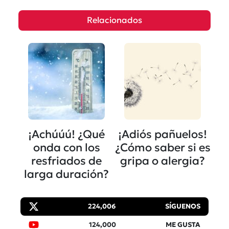
Relacionados
¡Achúúú! ¿Qué
¡Adiós pañuelos!
onda con los
¿Cómo saber si es
resfriados de
gripa o alergia?
larga duración?
224,006
SÍGUENOS
124,000
ME GUSTA