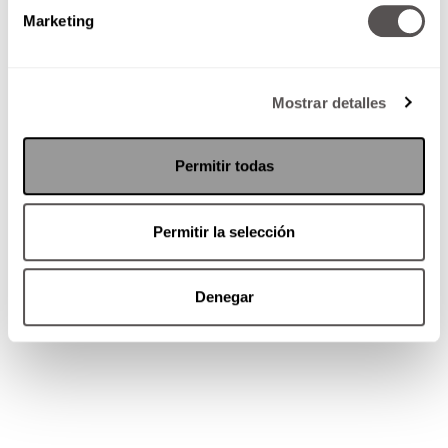
irritado.
Marketing
Justo arriba del ombligo,
donde terminan
las costillas. Ese sí es el estómago.
Abajo del ombligo
: cólico, infecciones
Mostrar detalles
pélvicas en la mujer o estás estreñido.
En ambos lados
: los uréteres o los
conductos por donde pasa la orina cuando
Permitir todas
hay infección.
También te podría interesar:
Permitir la selección
Denegar