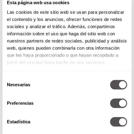
El colon:
cuando duele casi siempre es por
Esta página web usa cookies
tensión o espasmo. Mas atrás está el
Las cookies de este sitio web se usan para personalizar
páncreas, duele cuando se inflama por
el contenido y los anuncios, ofrecer funciones de redes
tomar mucho alcohol o comer grasa.
sociales y analizar el tráfico. Además, compartimos
El bazo:
duele con un golpe.
información sobre el uso que haga del sitio web con
Abajo del ombligo
nuestros partners de redes sociales, publicidad y análisis
web, quienes pueden combinarla con otra información
El apéndice:
cuando se inflama, el dolor no
que les haya proporcionado o que hayan recopilado a
cede.
partir del uso que haya hecho de sus servicios.
A las mujeres puede dolerles cuando ovulan,
por un
quiste
o una infección vaginal
Selección
intensa.
Necesarias
de
Cuando se inflama o infecta la parte baja
consentimiento
del colon o cuando tiene
divertículos.
Preferencias
Otras partes que duelen
Estadística
El centro de tu panza
duele como cólico o
retortijón con el intestino inflamado o