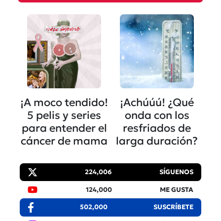
¡A moco tendido!
¡Achúúú! ¿Qué
5 pelis y series
onda con los
para entender el
resfriados de
cáncer de mama
larga duración?
224,006
SÍGUENOS
124,000
ME GUSTA
502,000
SUSCRÍBETE