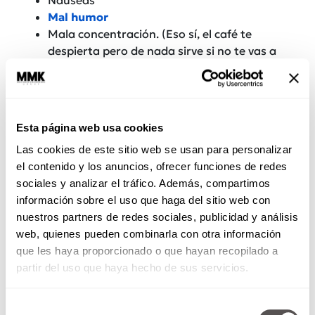
Mal humor
Mala concentración. (Eso sí, el café te
despierta pero de nada sirve si no te vas a
concentrar bien)
Diarrea
Ácido estomacal
Nervios
Esta página web usa cookies
Solo son los más comunes, imagínate cuántos
Las cookies de este sitio web se usan para personalizar
más existen. A largo plazo,
los más
el contenido y los anuncios, ofrecer funciones de redes
preocupantes son los digestivos. Además de
sociales y analizar el tráfico. Además, compartimos
perder calcio y magnesio que ayudan a
la
información sobre el uso que haga del sitio web con
salud de los huesos.
nuestros partners de redes sociales, publicidad y análisis
web, quienes pueden combinarla con otra información
Si tienes uno o más síntomas te recomendamos
que les haya proporcionado o que hayan recopilado a
checar cuáles son los productos que estás
partir del uso que haya hecho de sus servicios.
consumiendo en el día, y ahora sí, a contar la
cafeína.
No será necesario dejar de consumirlos
Selección
pero sí aprender a balancearlos.
Recuerda que