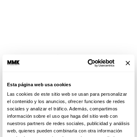
Histeria: enojarse fácilmente, andar todo
irritado, echando maldiciones a diestra y
siniestra sin meditar la causa de nuestra
molestia.
Esta página web usa cookies
Vicios: el tabaco, el alcohol y otras drogas
Las cookies de este sitio web se usan para personalizar
matan neuronas, sobre todo si ya se te ha
el contenido y los anuncios, ofrecer funciones de redes
hecho costumbre desquitar la frustración con
sociales y analizar el tráfico. Además, compartimos
sustancias tóxicas.
información sobre el uso que haga del sitio web con
nuestros partners de redes sociales, publicidad y análisis
web, quienes pueden combinarla con otra información