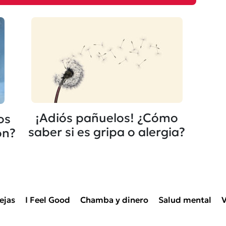
¡Adiós pañuelos! ¿Cómo
os
saber si es gripa o alergia?
ón?
ejas
I Feel Good
Chamba y dinero
Salud mental
V