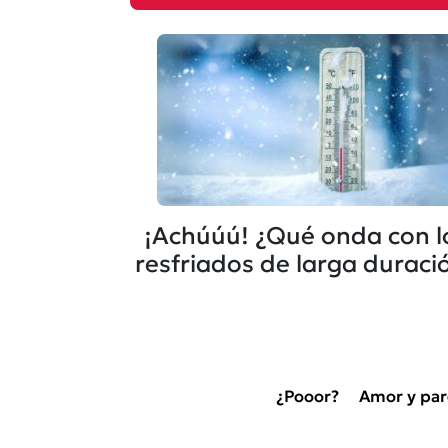
¡Achúúú! ¿Qué onda con l
resfriados de larga duraci
¿Pooor?
Amor y par