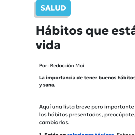
SALUD
Hábitos que est
vida
Por: Redacción Moi
La importancia de tener buenos hábitos
y sana.
Aquí una lista breve pero importante 
los hábitos presentados, preocúpate, 
cambiarlos.
1. Estás en
relaciones tóxicas
.
Estar c