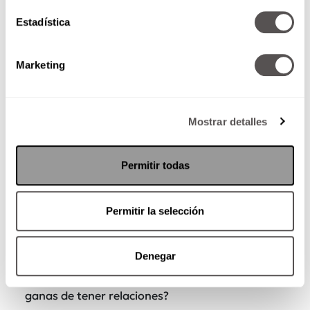
Estadística
Marketing
Falta de confianza y seguridad en ti misma,
sentimientos de insuficiencia, etc., por sentir
que tus mejores años han quedado atrás
Mostrar detalles
Es hasta cinco veces más probable que la
depresión regrese si ya la tuviste o que
Permitir todas
aparezca aunque nunca la hayas tenido porque
durante este tiempo produces menos
serotonina. Insomnio, por lo mismo del
Permitir la selección
estrógeno, y eso también te lleva a falta de
concentración y todavía más irritabilidad.
Denegar
Adiós al sexo, entre la resequedad, el calor y
todo lo que estás sintiendo, ¿quién va a tener
ganas de tener relaciones?