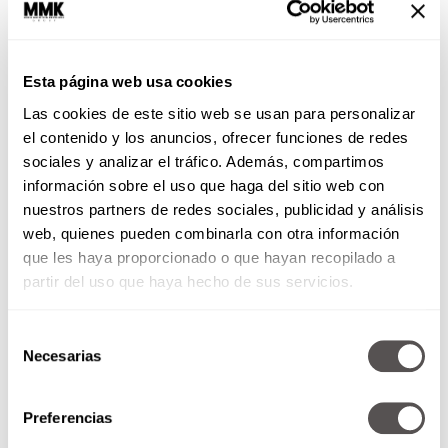
Esta página web usa cookies
Los cambios hormonales no solo te afectan
Las cookies de este sitio web se usan para personalizar
físicamente, estos son algunos de los efectos
el contenido y los anuncios, ofrecer funciones de redes
que tiene la menopausia en ti:
sociales y analizar el tráfico. Además, compartimos
información sobre el uso que haga del sitio web con
Irritabilidad, combinada con enojo, tensión,
nuestros partners de redes sociales, publicidad y análisis
intolerancia, hostilidad, coraje y pérdida
web, quienes pueden combinarla con otra información
de control; es uno de los síntomas más
que les haya proporcionado o que hayan recopilado a
mencionados
partir del uso que haya hecho de sus servicios.
Selección
Necesarias
de
consentimiento
Preferencias