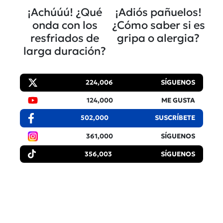
¡Achúúú! ¿Qué
¡Adiós pañuelos!
onda con los
¿Cómo saber si es
resfriados de
gripa o alergia?
larga duración?
224,006
SÍGUENOS
124,000
ME GUSTA
502,000
SUSCRÍBETE
361,000
SÍGUENOS
356,003
SÍGUENOS