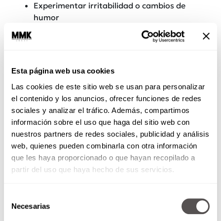
Experimentar irritabilidad o cambios de
humor
Pérdida de peso involuntaria.
Tener entumecimiento y hormigueo en las
manos o los pies.
Esta página web usa cookies
Las cookies de este sitio web se usan para personalizar
Aunque muchos de los síntomas de la diabetes
el contenido y los anuncios, ofrecer funciones de redes
tipo 1 y tipo 2 son similares, se presentan de
sociales y analizar el tráfico. Además, compartimos
formas muy diferentes. Los síntomas de la
información sobre el uso que haga del sitio web con
diabetes tipo 1 se desarrollan rápidamente,
nuestros partners de redes sociales, publicidad y análisis
generalmente en el transcurso de varias
web, quienes pueden combinarla con otra información
semanas. Muchas personas con diabetes tipo 2
que les haya proporcionado o que hayan recopilado a
no tendrán síntomas durante muchos años y, a
partir del uso que haya hecho de sus servicios.
menudo, sus síntomas se desarrollan
lentamente con el transcurso del tiempo.
Selección
Incluso algunas personas no presentan ningún
Necesarias
de
síntoma y no descubren que tienen la
consentimiento