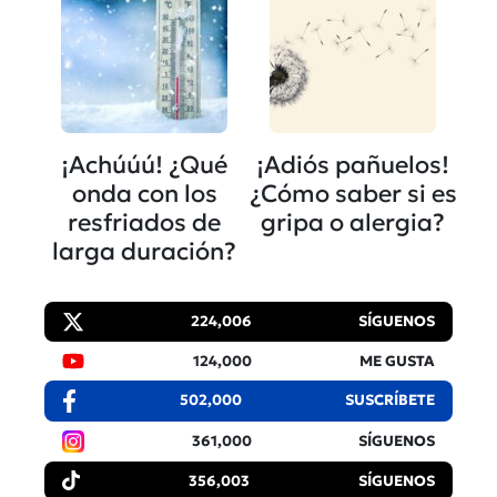
¡Achúúú! ¿Qué
¡Adiós pañuelos!
onda con los
¿Cómo saber si es
resfriados de
gripa o alergia?
larga duración?
224,006
SÍGUENOS
124,000
ME GUSTA
502,000
SUSCRÍBETE
361,000
SÍGUENOS
356,003
SÍGUENOS