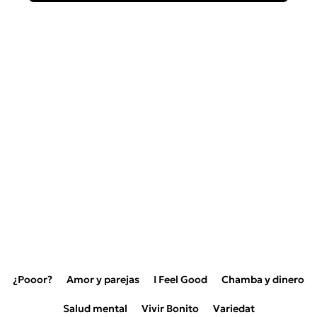
¿Pooor?
Amor y parejas
I Feel Good
Chamba y dinero
Salud mental
Vivir Bonito
Variedat