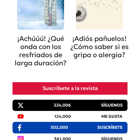
¡Achúúú! ¿Qué
¡Adiós pañuelos!
onda con los
¿Cómo saber si es
resfriados de
gripa o alergia?
larga duración?
Suscríbete a la revista
224,006
SÍGUENOS
124,000
ME GUSTA
502,000
SUSCRÍBETE
361,000
SÍGUENOS