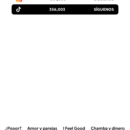
356,003
SÍGUENOS
¿Pooor?
Amor y parejas
I Feel Good
Chamba y dinero