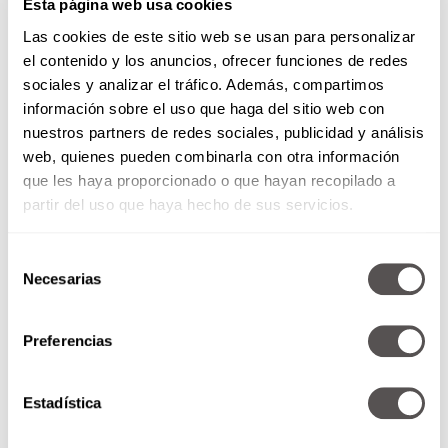
Esta página web usa cookies
Las cookies de este sitio web se usan para personalizar
el contenido y los anuncios, ofrecer funciones de redes
sociales y analizar el tráfico. Además, compartimos
información sobre el uso que haga del sitio web con
nuestros partners de redes sociales, publicidad y análisis
web, quienes pueden combinarla con otra información
que les haya proporcionado o que hayan recopilado a
partir del uso que haya hecho de sus servicios.
5. No encontrar el “Amor”.
Probablemente
Selección
esto es lo más triste que puede acortar tu vida
Necesarias
de
ya que además de no vivir tantos años como
consentimiento
pensaste, tampoco vas a vivirlos con tu
“verdadero amor”.
Estar soltera o soltero por
Preferencias
prolongados tiempos puede literalmente
quitarte diez años de vida.
Un estudio hecho
Estadística
por la Escuela de Medicina de Harvard, probó
que la gente que se separa de sus parejas vive