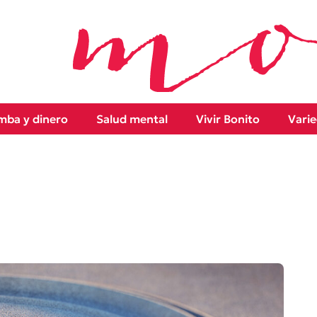
ba y dinero
Salud mental
Vivir Bonito
Vari