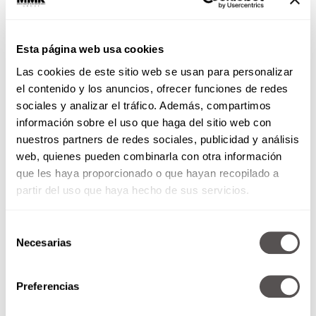
Nada de contraseñas obvias tipo 1234 o tu
fecha de nacimiento.
Activa la verificación en dos pasos
en
Esta página web usa cookies
WhatsApp y redes.
Evita conectarte a redes abiertas
Las cookies de este sitio web se usan para personalizar
Usa un VPN para extra seguridad, como
el contenido y los anuncios, ofrecer funciones de redes
NordVPN
sociales y analizar el tráfico. Además, compartimos
No prestes tu teléfono “tantito” a nadie que
información sobre el uso que haga del sitio web con
no conozcas. La regla de oro es: si no les
nuestros partners de redes sociales, publicidad y análisis
confiarías tu vida,
no les des acceso a tu
web, quienes pueden combinarla con otra información
cel
.
que les haya proporcionado o que hayan recopilado a
Descarga
apps
solo de lugares oficiales.
partir del uso que haya hecho de sus servicios.
Si tu celular empieza a comportarse raro, no es
Selección
drama tuyo, ojo, porque podría ser alguien
Necesarias
de
husmeando donde no debe. La privacidad no se
consentimiento
negocia y menos en un aparato que
básicamente guarda tu vida entera.
Preferencias