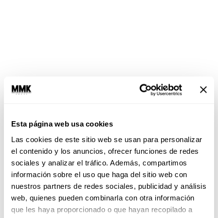
Esta página web usa cookies
Las cookies de este sitio web se usan para personalizar
Virgo – Cornalina, citrino o jade
el contenido y los anuncios, ofrecer funciones de redes
sociales y analizar el tráfico. Además, compartimos
Al igual que este signo, los cuarzos están
información sobre el uso que haga del sitio web con
relacionados con la pureza, la sabiduría y la
nuestros partners de redes sociales, publicidad y análisis
buena suerte,
así que no sólo te van a ayudar a
web, quienes pueden combinarla con otra información
tener la mejor de las energías, también
que les haya proporcionado o que hayan recopilado a
conseguirás un equilibrio de terror, además de