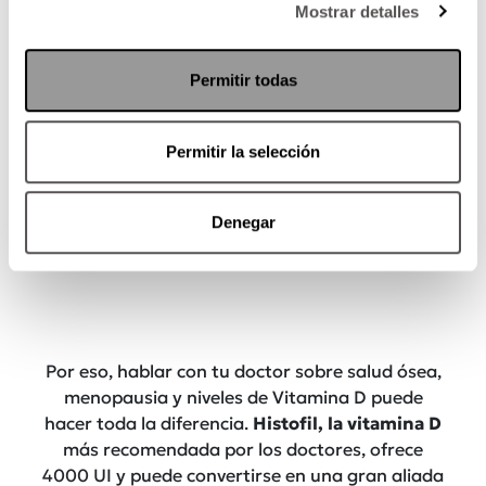
es la menopausia (o la perimenopausia), donde
Mostrar detalles
la pérdida de hueso se puede acelerar hasta un
2% o 3% anual.
Permitir todas
Permitir la selección
Denegar
Por eso, hablar con tu doctor sobre salud ósea,
menopausia y niveles de Vitamina D puede
hacer toda la diferencia.
Histofil, la vitamina D
más recomendada por los doctores, ofrece
4000 UI y puede convertirse en una gran aliada