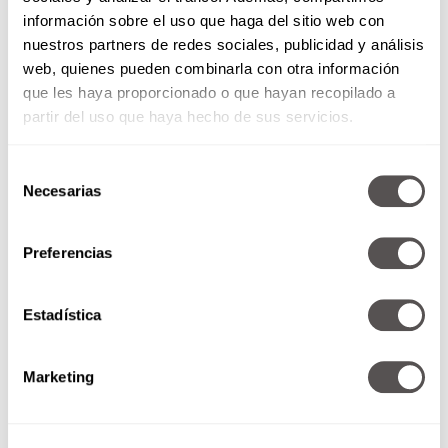
Gravedad a tu favor
: Tus huesos necesitan
información sobre el uso que haga del sitio web con
sentir impacto. Correr o cargar peso le
nuestros partners de redes sociales, publicidad y análisis
manda un mensaje directo a tus células
web, quienes pueden combinarla con otra información
como: ¡Oigan, no nos saquen de servicio,
que les haya proporcionado o que hayan recopilado a
todavía servimos!
partir del uso que haya hecho de sus servicios.
Calcio + Vitamina D = power couple:
El
calcio es el ladrillo, pero la Vitamina D es el
Selección
cemento. Sin uno, el otro no sirve de nada.
Necesarias
de
Así que ¡manos a la obra!
consentimiento
Chequea antes de lamentar:
Una
densitometría
ósea puede darte una
Preferencias
radiografía real de cómo están tus huesos
antes de que haya consecuencias mayores.
Estadística
Lo que te falta tener en mente
Marketing
La masa ósea llega a su pico máximo a los 30
años. A partir de ahí, la regeneración se vuelve
más lenta. Pero ojo, el verdadero punto crítico