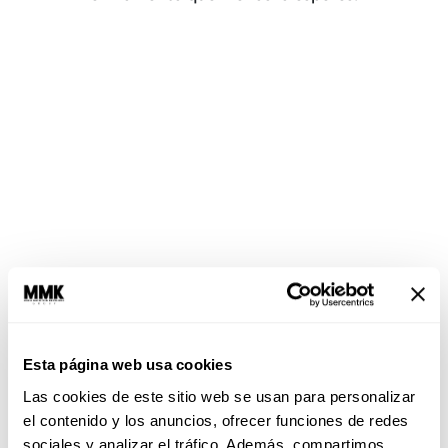
Hackeando tu estructura
Si tu única actividad física es la “scrolleada” y tu
Esta página web usa cookies
dieta parece sacada con IA, es momento de
darle la vuelta a este “estilo de vida” con micro
Las cookies de este sitio web se usan para personalizar
ajustes que realmente hagan la diferencia:
el contenido y los anuncios, ofrecer funciones de redes
sociales y analizar el tráfico. Además, compartimos