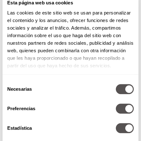
Esta página web usa cookies
Cafeína y Melatonina
: combinadas, estimulan
Las cookies de este sitio web se usan para personalizar
las defensas antioxidantes de la piel y dan una
el contenido y los anuncios, ofrecer funciones de redes
acción detox que ayudan a suavizar líneas de
sociales y analizar el tráfico. Además, compartimos
expresión y arrugas. Esta fabulosa mezcla, la
información sobre el uso que haga del sitio web con
encuentras en Isdinceutics
Vital Eyes
, una
nuestros partners de redes sociales, publicidad y análisis
crema reparadora de contorno de ojos que se
web, quienes pueden combinarla con otra información
usa por la noche. Tiene un aplicador de 10 que
que les haya proporcionado o que hayan recopilado a
proporciona un efecto frío que ayuda a
partir del uso que haya hecho de sus servicios.
descongestionar y refrescar la mirada.
Definitivamente un must.
Selección
Necesarias
de
consentimiento
Preferencias
Estadística