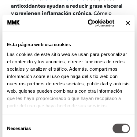
antioxidantes ayudan a reducir grasa visceral
y previenen inflamación crónica
. Cómelo
cocido al vapor con tantito limón y chile piquín:
una cosa divina.
Alcachofa
Esta página web usa cookies
Es carísima en el restaurante, pero vale cada
Las cookies de este sitio web se usan para personalizar
centavo. Tiene inulina, una fibra que
disminuye
el contenido y los anuncios, ofrecer funciones de redes
el apetito y mejora la flora intestinal
. Un
sociales y analizar el tráfico. Además, compartimos
estudio de la
Universidad de Illinois
respalda
información sobre el uso que haga del sitio web con
sus beneficios en la reducción de colesterol y
nuestros partners de redes sociales, publicidad y análisis
para prevenir el cáncer pancreático.
web, quienes pueden combinarla con otra información
que les haya proporcionado o que hayan recopilado a
partir del uso que haya hecho de sus servicios.
Selección
Necesarias
de
consentimiento