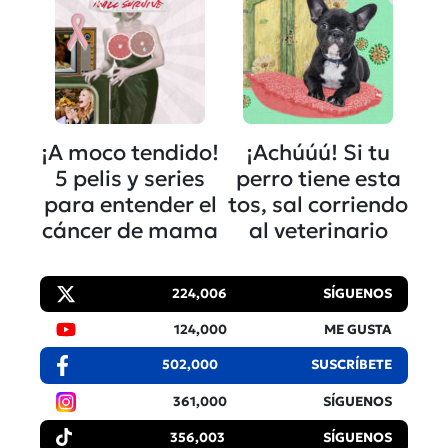
¡A moco tendido!
¡Achúúú! Si tu
5 pelis y series
perro tiene esta
para entender el
tos, sal corriendo
cáncer de mama
al veterinario
224,006
SÍGUENOS
124,000
ME GUSTA
502,000
SUSCRÍBETE
361,000
SÍGUENOS
356,003
SÍGUENOS