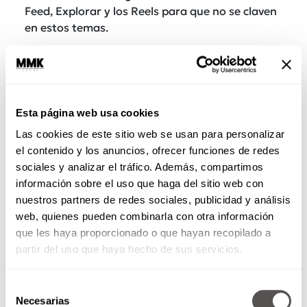
Feed, Explorar y los Reels para que no se claven
en estos temas.
¡Toma el control!
Activa el Centro para Familias:
Ve a la
configuración de Instagram y vincula tu
Esta página web usa cookies
cuenta con la de tu crío para supervisar con
quién habla y cuánto tiempo pasa en la app.
Las cookies de este sitio web se usan para personalizar
Platica, no solo vigiles
: Aprovecha que
el contenido y los anuncios, ofrecer funciones de redes
estas herramientas hacen el trabajo sucio
sociales y analizar el tráfico. Además, compartimos
de filtrar el contenido explícito para
información sobre el uso que haga del sitio web con
sentarte con ellos y platicar sobre lo que
nuestros partners de redes sociales, publicidad y análisis
ven.
web, quienes pueden combinarla con otra información
que les haya proporcionado o que hayan recopilado a
Si algo es cierto es que el nuevo candado de
partir del uso que haya hecho de sus servicios.
Meta para adolescentes te dará mucha paz,
pero… Una buena platicadita con los críos no
Selección
cae mal a nadie.
Necesarias
de