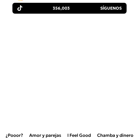
356,003
SÍGUENOS
¿Pooor?
Amor y parejas
I Feel Good
Chamba y dinero