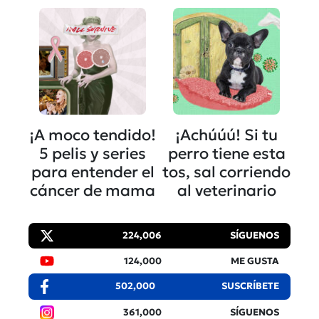
¡A moco tendido!
¡Achúúú! Si tu
5 pelis y series
perro tiene esta
para entender el
tos, sal corriendo
cáncer de mama
al veterinario
224,006
SÍGUENOS
124,000
ME GUSTA
502,000
SUSCRÍBETE
361,000
SÍGUENOS