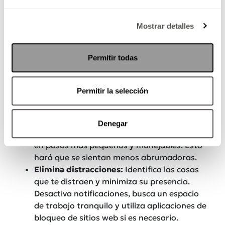
Hacks para trabajar la disciplina
Mostrar detalles
Establece metas SMART:
Define objetivos
específicos, medibles, alcanzables,
Permitir todas
relevantes y con un tiempo límite. Esto te
dará claridad y motivación.
Crea un horario:
Organiza tus tareas y
Permitir la selección
actividades en un calendario o agenda.
Asigna tiempo específico para cada una y
trata de cumplirlo.
Denegar
Divide tareas grandes:
Rompe tus tareas
en pasos más pequeños y manejables. Esto
hará que se sientan menos abrumadoras.
Elimina distracciones:
Identifica las cosas
que te distraen y minimiza su presencia.
Desactiva notificaciones, busca un espacio
de trabajo tranquilo y utiliza aplicaciones de
bloqueo de sitios web si es necesario.