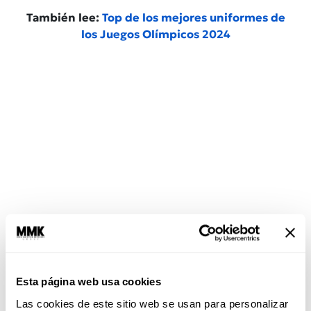
También lee:
Top de los mejores uniformes de
los Juegos Olímpicos 2024
Obviamente para ellos es vital, pero como nos
comentó Randal, esto no es sólo para ir a
París
2024,
es un viaje para siempre. “Yo creo que la
Esta página web usa cookies
disciplina es fundamental, no sólo en el deporte,
en toda las las cosas. Hay días que dices ’hoy no
Las cookies de este sitio web se usan para personalizar