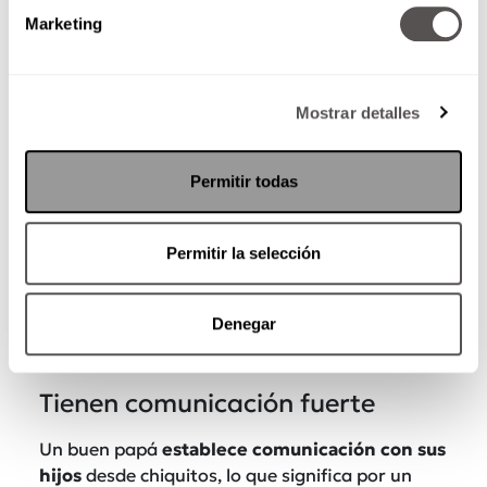
Marketing
Mostrar detalles
Maduran
Permitir todas
Saben que los niños no quieren otro cuate,
quieren un papá, que necesitan alguien que
Permitir la selección
piense bien las cosas, que tome las decisiones
complicadas y que le entre a la vida con
Denegar
responsabilidad.
Alguien con quien puedan
contar siempre.
Tienen comunicación fuerte
Un buen papá
establece comunicación con sus
hijos
desde chiquitos, lo que significa por un