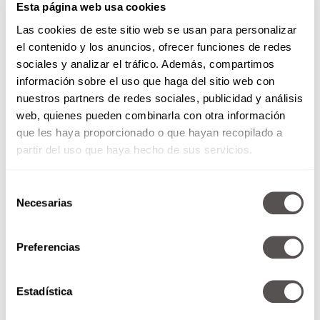
Esta página web usa cookies
Las cookies de este sitio web se usan para personalizar
el contenido y los anuncios, ofrecer funciones de redes
sociales y analizar el tráfico. Además, compartimos
También lee:
26 cosas que nadie te dice de ser
información sobre el uso que haga del sitio web con
papá ¡Que no te cuenten!
nuestros partners de redes sociales, publicidad y análisis
web, quienes pueden combinarla con otra información
Son buen ejemplo
que les haya proporcionado o que hayan recopilado a
Comparten valores con mamá y,
a través del
partir del uso que haya hecho de sus servicios.
ejemplo, dan enseñanzas de vida,
como
aprender de los errores, reconocer cuando algo
Selección
sale mal o pedir perdón, todo en un ambiente de
Necesarias
de
amor y aceptación.
consentimiento
Preferencias
Estadística