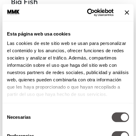
Big Fish
Esta peli de Tim Burton cuenta la historia de
William Bloom, un hijo frustrado que intenta
distinguir entre la realidad y la ficción en la vida
Esta página web usa cookies
de su padre, un hombre moribundo con hazañas
extraordinarias.
Las cookies de este sitio web se usan para personalizar
el contenido y los anuncios, ofrecer funciones de redes
Prime Video
sociales y analizar el tráfico. Además, compartimos
información sobre el uso que haga del sitio web con
Extremely Loud & Incredibly
nuestros partners de redes sociales, publicidad y análisis
Close
web, quienes pueden combinarla con otra información
que les haya proporcionado o que hayan recopilado a
Esta es la historia de Oskar, un niño de nueve
partir del uso que haya hecho de sus servicios.
años que está en el espectro autista. Tras
encontrar una llave misteriosa entre las cosas
Selección
de su padre, quien murió en el 9/11, Oskar decide
Necesarias
de
buscar la cerradura que abre la llave,
consentimiento
convencido de que esconde el último mensaje de
su padre.
Preferencias