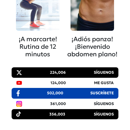
¡A marcarte!
¡Adiós panza!
Rutina de 12
¡Bienvenido
minutos
abdomen plano!
224,006
SÍGUENOS
124,000
ME GUSTA
502,000
SUSCRÍBETE
361,000
SÍGUENOS
356,003
SÍGUENOS