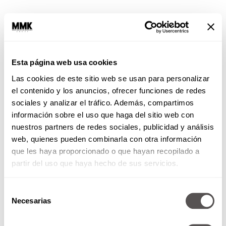
Y mientras los mexicanos nos ponemos
nuestros moños para ponernos un condón,
en
estos momentos a los venezolanos no tienen
Esta página web usa cookies
un solo preservativo de los 10 mil millones
Las cookies de este sitio web se usan para personalizar
que se fabrican anualmente en el mundo
, de
el contenido y los anuncios, ofrecer funciones de redes
hecho se las están viendo negras para echar
sociales y analizar el tráfico. Además, compartimos
pata de forma segura, ya que la actual caída en
información sobre el uso que haga del sitio web con
los precios del petróleo ha causado escasez en
nuestros partners de redes sociales, publicidad y análisis
diversos productos de uso cotidiano en el país,
web, quienes pueden combinarla con otra información
entre ellos los condones y los pocos que hay han
que les haya proporcionado o que hayan recopilado a
alcanzado precios de
hasta 755 dólares (unos 11
partir del uso que haya hecho de sus servicios.
mil pesos mexicanos), por una caja con 36
preservativos.
Selección
Necesarias
de
Otros que de plano dijeron que no les gusta
consentimiento
usar condón fueron los ugandeses, pero su