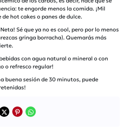
licémico de los carbos, es decir, hace que se
encia: te engorde menos la comida. ¡Mil
 de hot cakes o panes de dulce.
a! ¡Neta! Sé que ya no es cool, pero por lo menos
arezcas gringa borracha). Quemarás más
ierte.
s bebidas con agua natural o mineral o con
go o refresco regular!
una buena sesión de 30 minutos, puede
retenidas!