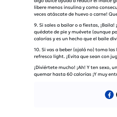
algo dulce ayuda a reducir el índice g
libere menos insulina y como consecu
veces atáscate de huevo o carne! Que
9. Si sales a bailar o a fiestas, ¡Bail
quédate de pie y muévete (aunque p
calorías y es un hecho que el baile div
10. Si vas a beber (ojalá no) toma la
refresco light. ¡Evita que sean con ju
¡Diviértete mucho! ¡Ah! Y ten sexo, 
quemar hasta 60 calorías ¡Y muy ent