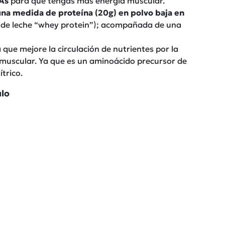
As
para que tengas más energía muscular.
una medida de proteína (20g) en polvo baja en
 de leche “whey protein”); acompañada de una
que mejore la circulación de nutrientes por la
muscular. Ya que es un aminoácido precursor de
trico.
ulo