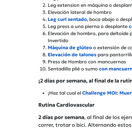
Leg extension en máquina o desplan
Elevación lateral de hombro
Leg curl sentado
, boca abajo o desp
Leg press a una pierna o desplante
c
Elevación de hombro, para deltoide 
Invertido
Máquina de glúteo
o extensión de c
Elevación de talones
para pantorril
Press de Hombro con mancuernas
Sentadilla plié o sumo
con mancuerna
¡2 días por semana, al final de la ru
¡Haz tal cual el
Challenge MOI: Muerte
Rutina Cardiovascular
2 días por semana
, al final de los ej
correr, trotar o bici. Alternando est