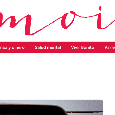
ba y dinero
Salud mental
Vivir Bonito
Vari