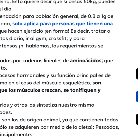
eína. Esto quiere decir que si pesas 60kg, puedes
l día.
endación para población general, de 0.8 a 1g de
rsona,
solo aplica para personas que tienen una
ue hacen ejercicio ¡en forma! Es decir, trotar o
 diario, ir al gym, crossfit; y para
ntensos ¡ni hablamos, los requerimientos se
adas por cadenas lineales de
aminoácidos;
que
to.
ocesos hormonales y su función principal es de
mo en el caso del músculo esquelético,
son
ue los músculos crezcan, se tonifiquen y
as y otras las sintetiza nuestro mismo
ades.
 son los de origen animal, ya que contienen todos
sólo se adquieren por medio de la dieta): Pescados,
rincipalmente.