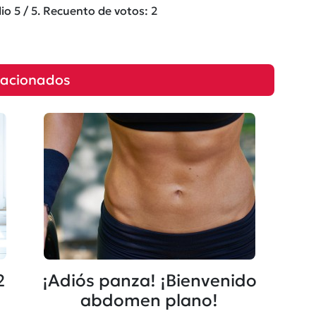
dio
5
/ 5. Recuento de votos:
2
lacionados
2
¡Adiós panza! ¡Bienvenido
abdomen plano!