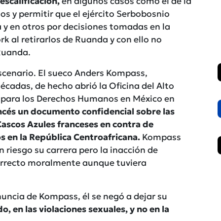
escalificación,
en algunos casos como el de la
s y permitir que el ejército Serbobosnio
a y en otros por decisiones tomadas en la
k al retirarlos de Ruanda y con ello no
 Ruanda.
scenario. El sueco Anders Kompass,
écadas, de hecho abrió la Oficina del Alto
 para los Derechos Humanos en México en
rancés un documento confidencial sobre las
Cascos Azules franceses en contra de
 en la República Centroafricana.
Kompass
 riesgo su carrera pero la inacción de
correcto moralmente aunque tuviera
enuncia de Kompass, él se negó a dejar su
, en las violaciones sexuales, y no en la