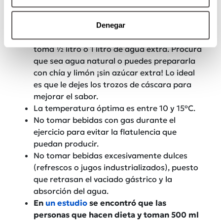
cuerpo necesita beber más agua, esto
para facilitar la digestión de las proteínas.
Denegar
Durante el ejercicio o en días calurosos,
toma ½ litro ó 1 litro de agua extra. Procura
que sea agua natural o puedes prepararla
con chía y limón ¡sin azúcar extra! Lo ideal
es que le dejes los trozos de cáscara para
mejorar el sabor.
La temperatura óptima es entre 10 y 15ºC.
No tomar bebidas con gas durante el
ejercicio para evitar la flatulencia que
puedan producir.
No tomar bebidas excesivamente dulces
(refrescos o jugos industrializados), puesto
que retrasan el vaciado gástrico y la
absorción del agua.
En
un estudio
se encontró que las
personas que hacen dieta y toman 500 ml