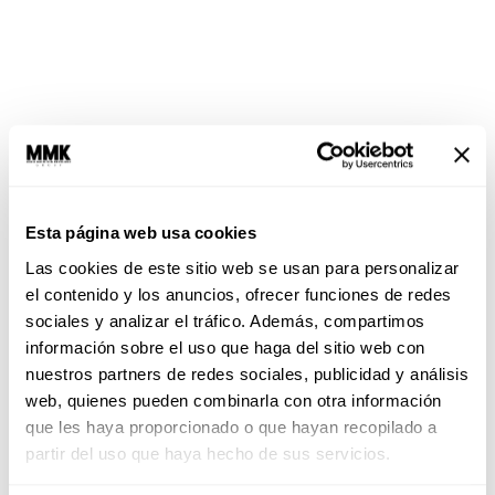
Esta página web usa cookies
Las cookies de este sitio web se usan para personalizar
el contenido y los anuncios, ofrecer funciones de redes
sociales y analizar el tráfico. Además, compartimos
Tips para una buena hidratación ¡Y básico si
información sobre el uso que haga del sitio web con
eres FIT!:
nuestros partners de redes sociales, publicidad y análisis
web, quienes pueden combinarla con otra información
que les haya proporcionado o que hayan recopilado a
partir del uso que haya hecho de sus servicios.