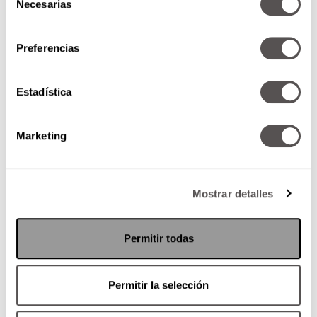
Necesarias
físico; recuerda que
cada marca en tu
cara
es
de
una experiencia vivida.
consentimiento
Preferencias
Estadística
Marketing
Mostrar detalles
Permitir todas
Permitir la selección