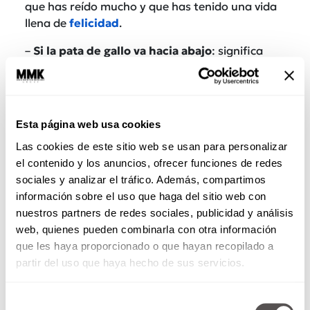
que has reído mucho y que has tenido una vida
llena de
felicidad
.
–
Si la pata de gallo va hacia abajo
: significa
todos los momentos en que
has llorado
o
sufrido algún momento de tristeza.
Esta página web usa cookies
Las cookies de este sitio web se usan para personalizar
el contenido y los anuncios, ofrecer funciones de redes
sociales y analizar el tráfico. Además, compartimos
información sobre el uso que haga del sitio web con
nuestros partners de redes sociales, publicidad y análisis
web, quienes pueden combinarla con otra información
que les haya proporcionado o que hayan recopilado a
partir del uso que haya hecho de sus servicios.
Lo importante es que aprendas a amar tus
arrugas
, en lugar de agobiarte por su aspecto
Selección