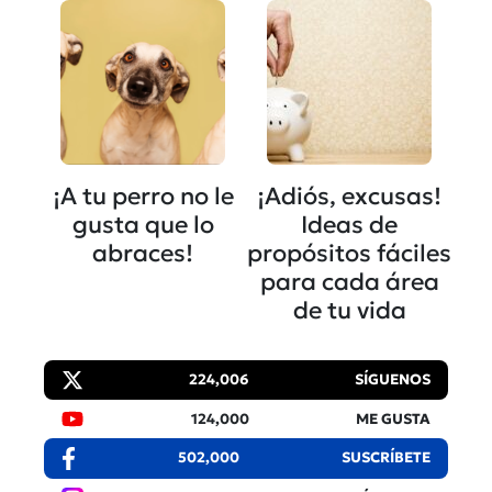
¡A tu perro no le
¡Adiós, excusas!
gusta que lo
Ideas de
abraces!
propósitos fáciles
para cada área
de tu vida
224,006
SÍGUENOS
124,000
ME GUSTA
502,000
SUSCRÍBETE