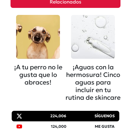
Relacionados
¡A tu perro no le
¡Aguas con la
gusta que lo
hermosura! Cinco
abraces!
aguas para
incluir en tu
rutina de skincare
224,006
SÍGUENOS
124,000
ME GUSTA