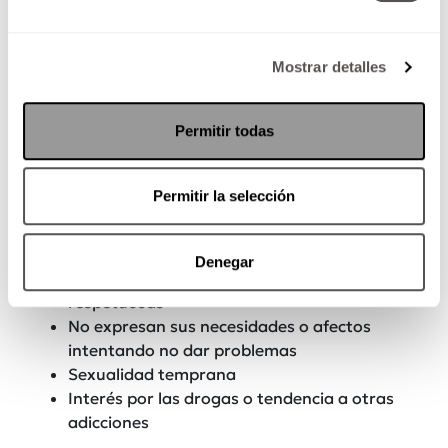
Mostrar detalles
Estrés postraumático
Baja autoestima
Trastornos depresivos
Permitir todas
Daño autoinflingido
Tendencias suicidas
Permitir la selección
De tipo social
Falta de empatía con quienes los rodean
Denegar
Imposibilidad para generar relaciones
respetuosas
No expresan sus necesidades o afectos
intentando no dar problemas
Sexualidad temprana
Interés por las drogas o tendencia a otras
adicciones