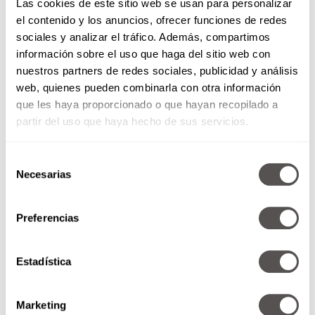
Las cookies de este sitio web se usan para personalizar
el contenido y los anuncios, ofrecer funciones de redes
De conducta
sociales y analizar el tráfico. Además, compartimos
Timidez extrema
información sobre el uso que haga del sitio web con
Desinterés por el interactuar con el entorno
nuestros partners de redes sociales, publicidad y análisis
Hiperactividad
web, quienes pueden combinarla con otra información
Ataques de ansiedad y angustia
que les haya proporcionado o que hayan recopilado a
Hostilidad y agresividad
partir del uso que haya hecho de sus servicios.
Tendencia a decir mentiras o hacer trampa
Selección
Psicológicos
Necesarias
de
consentimiento
Preferencias
Estadística
Marketing