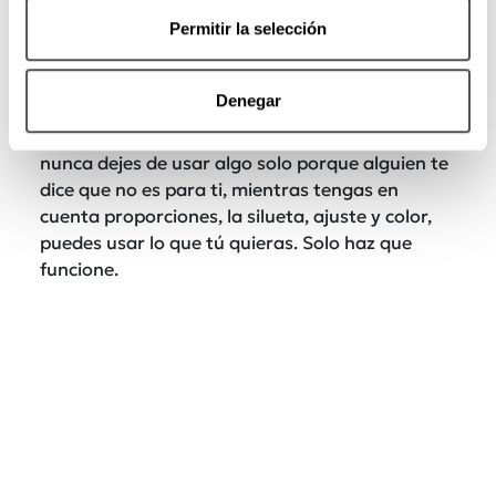
mido no me puedo poner tal cosa”, rondan
nuestra vida sin sentido, porque esas reglas de
Permitir la selección
edad, altura y talla, solo sirven para
acomplejarnos. Muchas veces lo que pasa es
Denegar
que no has encontrado algo para ti o no has
encontrado las proporciones adecuadas. Y
nunca dejes de usar algo solo porque alguien te
dice que no es para ti, mientras tengas en
cuenta proporciones, la silueta, ajuste y color,
puedes usar lo que tú quieras. Solo haz que
funcione.