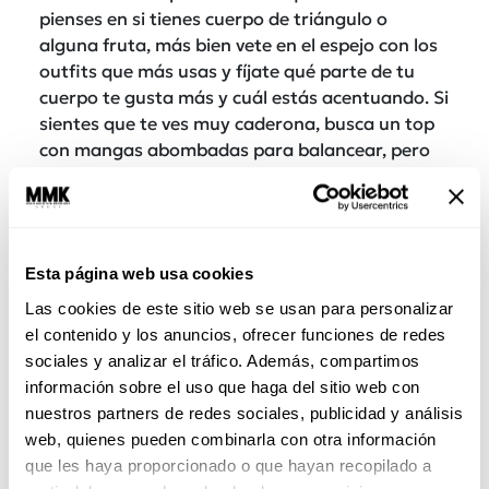
pienses en si tienes cuerpo de triángulo o
alguna fruta, más bien vete en el espejo con los
outfits que más usas y fíjate qué parte de tu
cuerpo te gusta más y cuál estás acentuando. Si
sientes que te ves muy caderona, busca un top
con mangas abombadas para balancear, pero
nunca trates de ocultar, porque ni vas a lograr
esconder nada y puedes verte peor.
De colores
Aunque puedes usar el color que se te dé la
Esta página web usa cookies
gana, siempre habrá uno que se vea mejor que
Las cookies de este sitio web se usan para personalizar
otro dependiendo de los colores de tu piel, pelo,
el contenido y los anuncios, ofrecer funciones de redes
ojos, etc. Para hacer mi “neck test” siempre
sociales y analizar el tráfico. Además, compartimos
acerca las prendas al área de tu papada, que es
información sobre el uso que haga del sitio web con
uno de los lugares donde tu color es más
nuestros partners de redes sociales, publicidad y análisis
certero. Si se te ve divino, es un buen color para
web, quienes pueden combinarla con otra información
ti, si te ves como si hubieras visto un fantasma,
que les haya proporcionado o que hayan recopilado a
busca otro color. La buena noticia para las