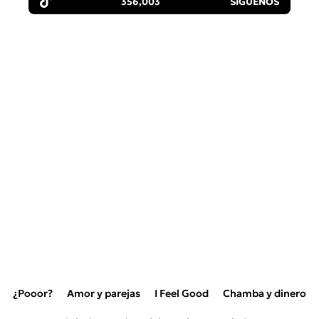
356,003
SÍGUENOS
¿Pooor?
Amor y parejas
I Feel Good
Chamba y dinero