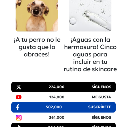
¡A tu perro no le
¡Aguas con la
gusta que lo
hermosura! Cinco
abraces!
aguas para
incluir en tu
rutina de skincare
224,006
SÍGUENOS
124,000
ME GUSTA
502,000
SUSCRÍBETE
361,000
SÍGUENOS