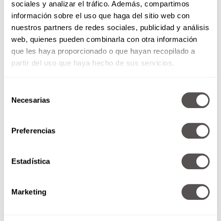
sociales y analizar el tráfico. Además, compartimos
información sobre el uso que haga del sitio web con
nuestros partners de redes sociales, publicidad y análisis
web, quienes pueden combinarla con otra información
que les haya proporcionado o que hayan recopilado a
4. Te personalizan
partir del uso que haya hecho de sus servicios.
Cuando alguien recuerda tu nombre y lo usa, te
hace preguntas sobre tu vida y después
Selección
recuerdas esos pequeños detalles o se muestra
Necesarias
de
preocupado por tus inquietudes, se convierte
consentimiento
inconscientemente en tu amigo, pues te hace
cercano.
Preferencias
5. Son positivos
Cuando alguien te contagia de buena energía,
Estadística
disfrutas su presencia y haces vínculos
emocionales positivos con él. La culpable de que
Marketing
esto pase es la
dopamina y solo podemos
generarla cuando nos sentimos bien
. Mantén
una buena actitud hacia todos.