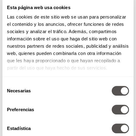
Esta página web usa cookies
Las cookies de este sitio web se usan para personalizar
el contenido y los anuncios, ofrecer funciones de redes
sociales y analizar el tráfico. Además, compartimos
Podcast
para empezar el día
información sobre el uso que haga del sitio web con
Si te gustaron estos tips déjame un comentario
nuestros partners de redes sociales, publicidad y análisis
aquí abajo y escribe a
@dulcedagda
y
web, quienes pueden combinarla con otra información
@revistamoi
.
que les haya proporcionado o que hayan recopilado a
partir del uso que haya hecho de sus servicios.
Selección
Necesarias
de
consentimiento
Preferencias
Estadística