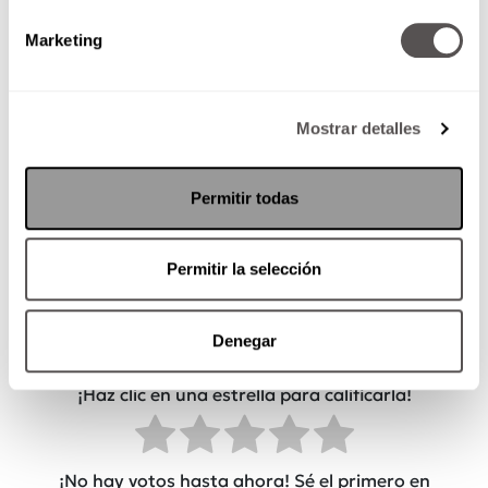
Marketing
Mostrar detalles
Permitir todas
Por: Dulce Dagda
Permitir la selección
¿Qué tan útil fue esta
Denegar
publicación?
¡Haz clic en una estrella para calificarla!
¡No hay votos hasta ahora! Sé el primero en