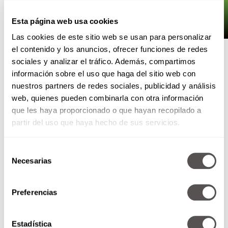
Esta página web usa cookies
Las cookies de este sitio web se usan para personalizar
No le des un pedazo de arrachera a tu perro, es
el contenido y los anuncios, ofrecer funciones de redes
obvio que le va a encantar pero va a sustituir los
sociales y analizar el tráfico. Además, compartimos
nutrientes que las croquetas le dan, recuerda
información sobre el uso que haga del sitio web con
que el alimento para perro está diseñado
nuestros partners de redes sociales, publicidad y análisis
especialmente para ellos, y si de compartir
web, quienes pueden combinarla con otra información
comida se trata…
¿te comerías una croqueta?
que les haya proporcionado o que hayan recopilado a
¡ESAS NO SON PARA TI!
partir del uso que haya hecho de sus servicios.
Selección
Necesarias
de
consentimiento
Preferencias
Estadística