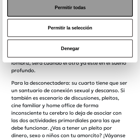
dormir.
Permitir todas
Para la roncadera: usar tiras nasales o bandas,
encontrar la posición en la que menos ronca y
usar tapones para los oídos.
Permitir la selección
Para la movedera: procura tener un colchón que
minimiza el movimiento y acuéstense y apaguen
Denegar
la luz al mismo tiempo. Así, si uno empieza como
lombriz, será cuando el otro ya esté en el sueño
profundo.
Para la desconectadera: su cuarto tiene que ser
un santuario de conexión sexual y descanso. Si
también es escenario de discusiones, pleitos,
cine familiar y home office de forma
inconsciente tu cerebro lo deja de asociar con
las dos actividades primordiales para las que
debe funcionar. ¿Vas a tener un pleito por
dinero, sexo o niños con tu amorcito? ¡Váyanse