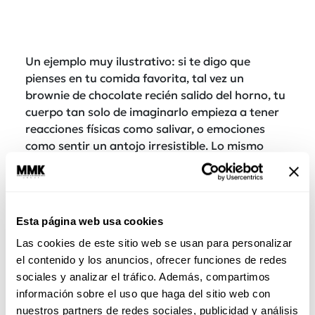
Un ejemplo muy ilustrativo: si te digo que
pienses en tu comida favorita, tal vez un
brownie de chocolate recién salido del horno, tu
cuerpo tan solo de imaginarlo empieza a tener
reacciones físicas como salivar, o emociones
como sentir un antojo irresistible. Lo mismo
pasa con tu cama… ¿quieres que tu cuerpo se
prepare para tener sexo y dormir bien y bonito?
Deja que tu cerebro, inconsciente y
conscientemente, asocie tu cuarto en exclusiva
Esta página web usa cookies
con esas dos actividades.
Las cookies de este sitio web se usan para personalizar
Sin importar si eres team #together forever o
el contenido y los anuncios, ofrecer funciones de redes
#cadaquienlasuya, el chiste es que no pierdas ni
sociales y analizar el tráfico. Además, compartimos
el sueño ni el amor. Estas estrategias te pueden
información sobre el uso que haga del sitio web con
ayudar.
nuestros partners de redes sociales, publicidad y análisis