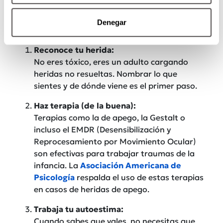
el WhatsApp de tu pareja como agente secreto.
Aquí van algunos pasos con sustento clínico y
Denegar
mucha dosis de amor propio:
Reconoce tu herida:
No eres tóxico, eres un adulto cargando
heridas no resueltas. Nombrar lo que
sientes y de dónde viene es el primer paso.
Haz terapia (de la buena):
Terapias como la de apego, la Gestalt o
incluso el EMDR (Desensibilización y
Reprocesamiento por Movimiento Ocular)
son efectivas para trabajar traumas de la
infancia. La
Asociación Americana de
Psicología
respalda el uso de estas terapias
en casos de heridas de apego.
Trabaja tu autoestima:
Cuando sabes que vales, no necesitas que