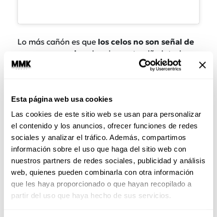
Lo más cañón es que
los celos no son señal de
que ames mucho
, sino de que tu niño interior
sigue haciendo berrinche. Es como si una parte
de ti no hubiera superado esa etapa en la que
creías que, si tu mamá no te miraba, ibas a
Esta página web usa cookies
desaparecer del planeta.
Las cookies de este sitio web se usan para personalizar
La
Facultad de Psicología de la UNAM
señala
el contenido y los anuncios, ofrecer funciones de redes
que
los celos surgen cuando hay una
sociales y analizar el tráfico. Además, compartimos
sensación de amenaza a una relación
información sobre el uso que haga del sitio web con
importante
, y que suelen estar vinculados a una
nuestros partners de redes sociales, publicidad y análisis
autoestima frágil
, miedos y a experiencias
web, quienes pueden combinarla con otra información
tempranas no resueltas.
Y sí, puedes tener todo
que les haya proporcionado o que hayan recopilado a
el combo ganador (pareja estable, amor
partir del uso que haya hecho de sus servicios.
correspondido, seguridad), pero
si esa herida
no está sanada
, tu sistema nervioso va a